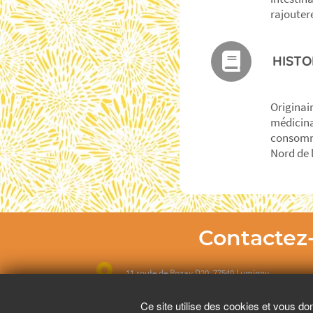
rajouter
HISTO
Originai
médicina
consomme
Nord de 
Contactez
11 route de Rozay D20, 77540 Lumigny
Ce site utilise des cookies et vous do
01 64 07 71 41