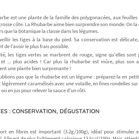
rbe est une plante de la famille des polygonacées, aux feuille
grosse côte. La Rhubarbe aime bien surprendre son monde. On l
ors que la botanique la classe dans les légumes.
ueillir les tiges à la base du pied. Sa conservation est délicate,
 de l'avoir le plus frais possible.
té, les tiges vertes se marbrent de rouge, signe qu'elles sont
 et ... plus acides ! Car plus la rhubarbe est mûre, plus son 
nt une plante bien surprenante !
ublions pas que la rhubarbe est un légume : préparez-la en peti
 légèrement caramélisés avec une volaille, en fines rondelles sur 
 ou en jus pour relever la sauce d'un rôti.
ES : CONSERVATION, DÉGUSTATION
rt en fibres est important (3.2g/100g), idéal pour stimuler e
al. Elle est de plus faiblement calorique 13 kcal/100g. Mais atten