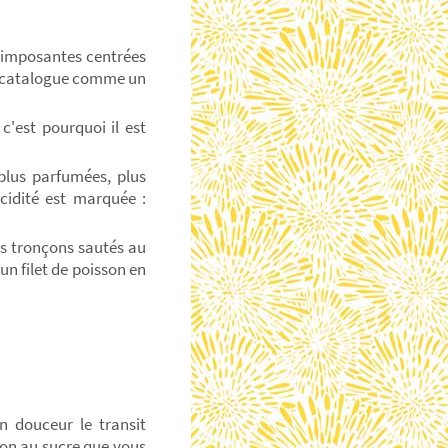
s imposantes centrées
a catalogue comme un
 c'est pourquoi il est
 plus parfumées, plus
acidité est marquée :
ts tronçons sautés au
un filet de poisson en
n douceur le transit
tion au sucre que vous