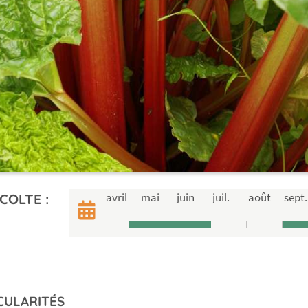
avril
mai
juin
juil.
août
sept.
COLTE :
CULARITÉS