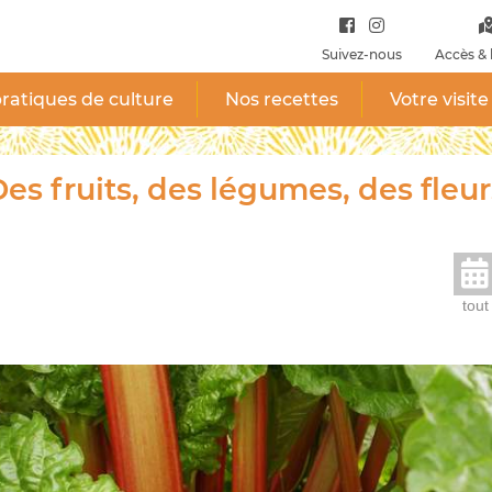
Suivez-nous
Accès & 
ratiques de culture
Nos recettes
Votre visite
es fruits, des légumes, des fleur
tout