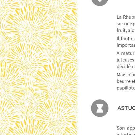
La Rhuba
sur une 
fruit, al
Il faut c
important
A maturi
juteuses
décidéme
Mais n'o
beurre et
papillote
ASTUC
Son appo
intestin