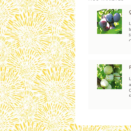
L
b
l
C
p
L
(
p
q
f
L
l
a
d
C
p
F
l
b
q
p
é