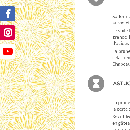
Sa forme
au violet
Le voile
grande f
d’acides 
La prune 
cela rie
Chapeau 
ASTUC
La prune 
la perte
Ses util
en gâtea
le prun