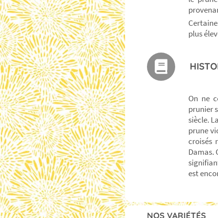
provenan
Certaine
plus éle
HISTO
On ne co
prunier 
siècle. L
prune vi
croisés 
Damas. On
signifia
est enco
NOS VARIÉTÉS