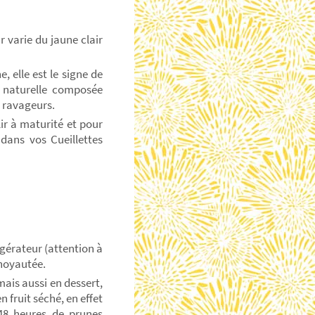
 varie du jaune clair
, elle est le signe de
e naturelle composée
s ravageurs.
lir à maturité et pour
dans vos Cueillettes
igérateur (attention à
énoyautée.
ais aussi en dessert,
 fruit séché, en effet
48 heures de prunes