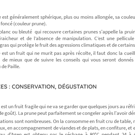
 est généralement sphérique, plus ou moins allongée, sa couleur
 foncé (couleur prune).
 blanc ou bleuté qui recouvre certaines prunes s'appelle la pruine
raicheur et de l’absence de manipulation. C’est une pellicul
gras qui protège le fruit des agressions climatiques et de certain
est un fruit qui ne murit pas après récolte, il faut donc la cueil
n de mieux que de suivre les conseils qui vous seront donnés 
de Paille.
ES : CONSERVATION, DÉGUSTATION
est un fruit fragile qui ne va se garder que quelques jours au réfr
 de goût). La prune peut parfaitement se congeler après l'avoir d
isations sont nombreuses. On la consomme en fruit cru de table, m
ux, en accompagnement de viandes et de plats, en confiture, et en
eau d'Agen est obtenu par le séchage à 80°C pendant 24 à 