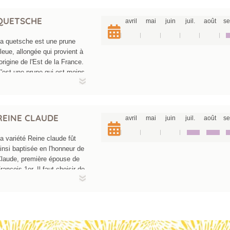
QUETSCHE
avril
mai
juin
juil.
août
se
a quetsche est une prune
leue, allongée qui provient à
'origine de l'Est de la France.
'est une prune qui est moins
récoce que la reine Claude.
a pruine sur les quetsches
signe de grande fraicheur du
roduit) est bleutée et mas
REINE CLAUDE
avril
mai
juin
juil.
août
se
ue la couleur de fond du
ruit : la prune devient
a variété Reine claude fût
uisante quand on la lustre
insi baptisée en l'honneur de
’une couleur aubergine
laude, première épouse de
rofond.
rancois 1er. Il faut choisir de
a reine claude "dorée" ou "de
avay", variété plus sucrée et
ui vous garantissent des
runes de qualité. Elles sont
galement disponibles dans