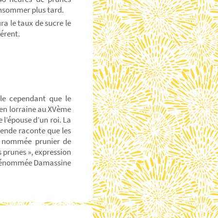
onsommer plus tard.
ra le taux de sucre le
férent.
ble cependant que le
e en lorraine au XVème
e l’épouse d’un roi. La
gende raconte que les
té nommée prunier de
es prunes », expression
ne dénommée Damassine