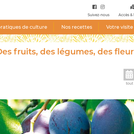
Suivez-nous
Accès & 
ratiques de culture
Nos recettes
Votre visite
es fruits, des légumes, des fleur
tout