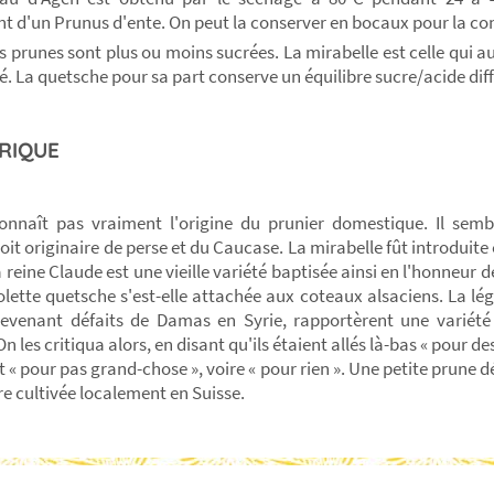
t d'un Prunus d'ente. On peut la conserver en bocaux pour la c
s prunes sont plus ou moins sucrées. La mirabelle est celle qui au
vé. La quetsche pour sa part conserve un équilibre sucre/acide dif
RIQUE
nnaît pas vraiment l'origine du prunier domestique. Il sem
soit originaire de perse et du Caucase. La mirabelle fût introduit
a reine Claude est une vieille variété baptisée ainsi en l'honneur d
olette quetsche s'est-elle attachée aux coteaux alsaciens. La lé
revenant défaits de Damas en Syrie, rapportèrent une varié
 les critiqua alors, en disant qu'ils étaient allés là-bas « pour d
nt « pour pas grand-chose », voire « pour rien ». Une petite pru
re cultivée localement en Suisse.