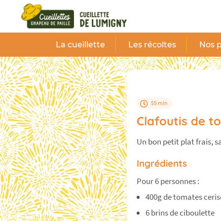
Panneau de gestion des cookies
La cueillette
Les récoltes
Nos p
55 min
Clafoutis de t
Un bon petit plat frais, sa
Ingrédients
Pour 6 personnes :
400g de tomates ceris
6 brins de ciboulette