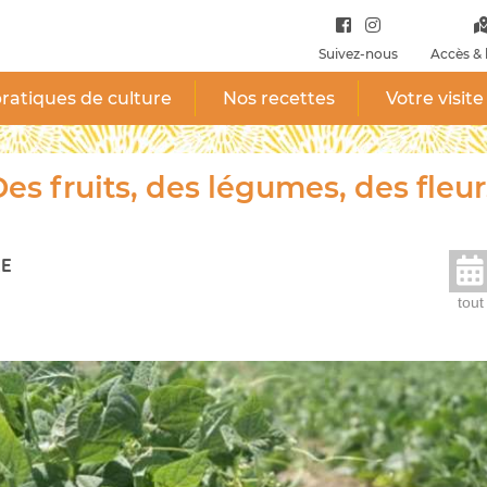
Suivez-nous
Accès & 
ratiques de culture
Nos recettes
Votre visite
es fruits, des légumes, des fleur
RE
tout