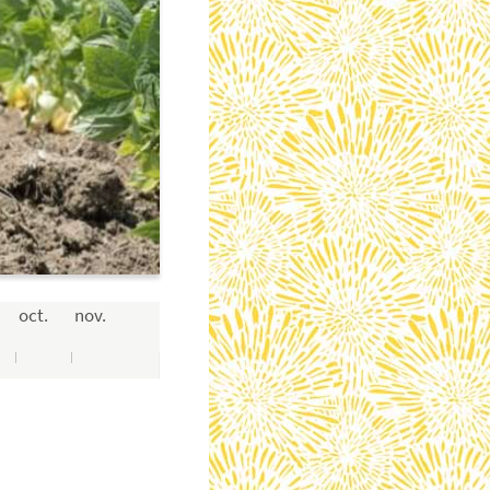
oct.
nov.