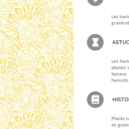
Les hari
graine e
ASTUC
Les hari
plaisirs
bocaux. 
haricots
HISTO
Plante o
en grain