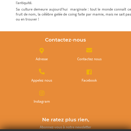
l’antiquité.
Sa culture demeure aujourd’hui marginale : tout le monde connaît ce
fruit de nom, la célèbre gelée de coing faite par mamie, mais ne sait pas
ou en trouver !
Contactez-nous
Adresse
Contactez nous
Appelez nous
Facebook
Instagram
Ne ratez plus rien,
Abonnez-vous à notre newsletter