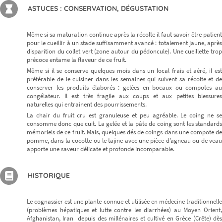
ASTUCES : CONSERVATION, DÉGUSTATION
Même si sa maturation continue après la récolte il faut savoir être patient
pour le cueillir à un stade suffisamment avancé : totalement jaune, après
disparition du collet vert (zone autour du pédoncule). Une cueillette trop
précoce entame la flaveur de ce fruit.
Même si il se conserve quelques mois dans un local frais et aéré, il est
préférable de le cuisiner dans les semaines qui suivent sa récolte et de
conserver les produits élaborés : gelées en bocaux ou compotes au
congélateur. Il est très fragile aux coups et aux petites blessures
naturelles qui entrainent des pourrissements.
La chair du fruit cru est granuleuse et peu agréable. Le coing ne se
consomme donc que cuit. La gelée et la pâte de coing sont les standards
mémoriels de ce fruit. Mais, quelques dés de coings dans une compote de
pomme, dans la cocotte ou le tajine avec une pièce d’agneau ou de veau
apporte une saveur délicate et profonde incomparable.
HISTORIQUE
Le cognassier est une plante connue et utilisée en médecine traditionnelle
(problèmes hépatiques et lutte contre les diarrhées) au Moyen Orient,
Afghanistan, Iran depuis des millénaires et cultivé en Grèce (Crête) dès