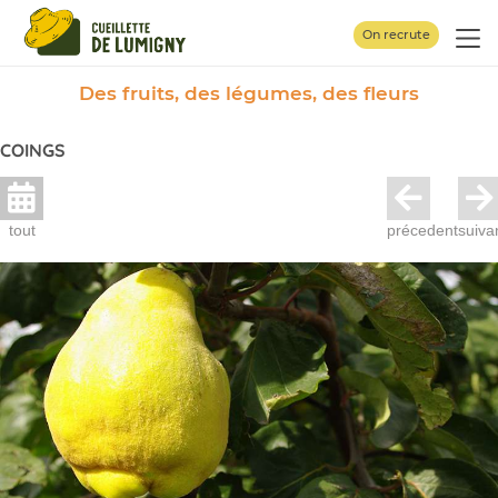
Panneau de gestion des cookies
On recrute
Des fruits, des légumes, des fleurs
COINGS
tout
précedent
suiva