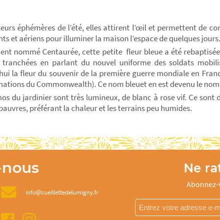
fleurs éphémères de l’été, elles attirent l’œil et permettent de 
ts et aériens pour illuminer la maison l’espace de quelques jours
ment nommé Centaurée, cette petite fleur bleue a été rebaptisée 
 tranchées en parlant du nouvel uniforme des soldats mobilis
hui la fleur du souvenir de la première guerre mondiale en France
 nations du Commonwealth). Ce nom bleuet en est devenu le n
os du jardinier sont très lumineux, de blanc à rose vif. Ce sont 
pauvres, préférant la chaleur et les terrains peu humides.
-nous
Ne rat
Abonnez-v
info@cueillettedelumigny.fr