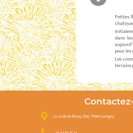
Petites 
chatoyan
Initiale
dans les
aujourd’
pour les
Les cosm
terrains 
Contactez
11 route de Rozay D20, 77540 Lumigny
01 64 07 71 41