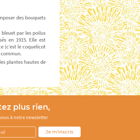
composer des bouquets
.
bleuet par les poilus
és en 1915. Elle est
 (c’est le coquelicot
om commun.
des plantes hautes de
ez plus rien,
ous à notre newsletter
Je m’inscris