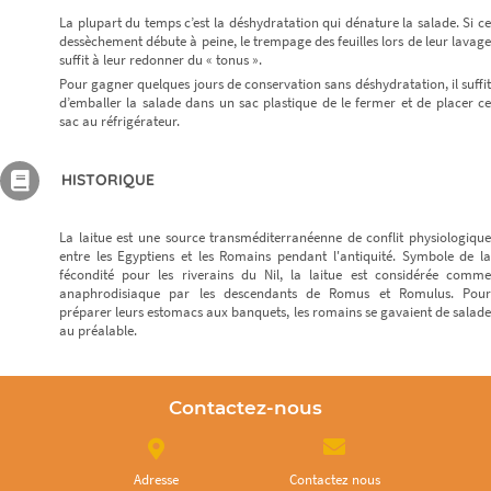
La plupart du temps c’est la déshydratation qui dénature la salade. Si ce
dessèchement débute à peine, le trempage des feuilles lors de leur lavage
suffit à leur redonner du « tonus ».
Pour gagner quelques jours de conservation sans déshydratation, il suffit
d’emballer la salade dans un sac plastique de le fermer et de placer ce
sac au réfrigérateur.
HISTORIQUE
La laitue est une source transméditerranéenne de conflit physiologique
entre les Egyptiens et les Romains pendant l'antiquité. Symbole de la
fécondité pour les riverains du Nil, la laitue est considérée comme
anaphrodisiaque par les descendants de Romus et Romulus. Pour
préparer leurs estomacs aux banquets, les romains se gavaient de salade
au préalable.
Contactez-nous
Adresse
Contactez nous