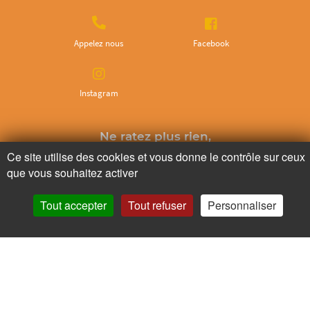
Appelez nous
Facebook
Instagram
Ne ratez plus rien,
Abonnez-vous à notre newsletter
Ce site utilise des cookies et vous donne le contrôle sur ceux
que vous souhaitez activer
Tout accepter
Tout refuser
Personnaliser
Je m’inscris
Pour votre santé, mangez au moins cinq fruits et légumes par jour.
www.mangerbouger.fr
Copyright © - 2026 GIE Chapeau de Paille
-
Mentions légales