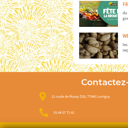
Fê
du 
gou
WE
les
sep
Contactez
11 route de Rozay D20, 77540 Lumigny
01 64 07 71 41