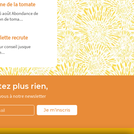
ne de la tomate
16 août Abondance de
n de toma...
lette recrute
r conseil jusque
...
ez plus rien,
ous à notre newsletter
Je m’inscris