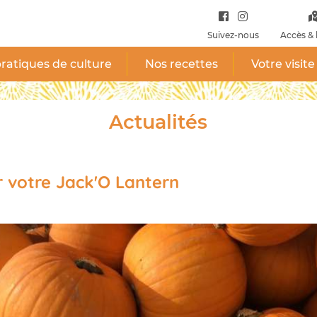
Suivez-nous
Accès & 
ratiques de culture
Nos recettes
Votre visite
Actualités
 votre Jack'O Lantern