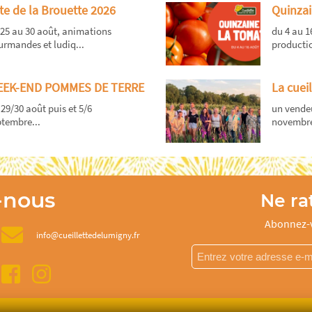
te de la Brouette 2026
Quinzai
25 au 30 août, animations
du 4 au 
rmandes et ludiq...
productio
EK-END POMMES DE TERRE
La cueil
 29/30 août puis et 5/6
un vendeu
tembre...
novembre
-nous
Ne rat
Abonnez-v
info@cueillettedelumigny.fr