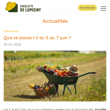
Panneau de gestion des cookies
On recrute
Actualités
Évènement
Que se passe t il du 5 au 7 juin ?
30-05-2026
Les 5, 6 et 7 juin, nous vous donnons rendez-vous à l’occasion des
Journées