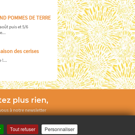
ND POMMES DE TERRE
août puis et 5/6
...
saison des cerises
 !...
ez plus rien,
ous à notre newsletter
Je m’inscris
r
Tout refuser
Personnaliser