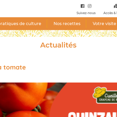
Suivez-nous
Accès & 
ratiques de culture
Nos recettes
Votre visite
Actualités
la tomate