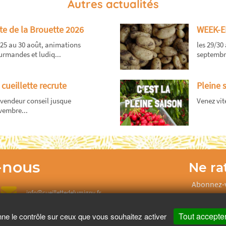
Autres actualités
te de la Brouette 2026
WEEK-E
25 au 30 août, animations
les 29/30 
rmandes et ludiq...
septembre
 cueillette recrute
Pleine 
vendeur conseil jusque
Venez vite
vembre...
-nous
Ne rat
Abonnez-v
info@cueillettedelumigny.fr
Tout accepte
nne le contrôle sur ceux que vous souhaitez activer