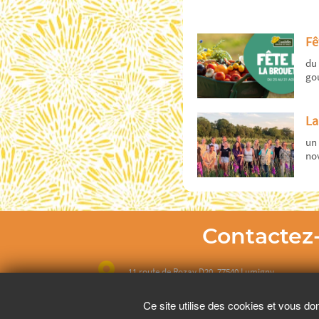
Fê
du 
gou
La
un 
no
Contactez
11 route de Rozay D20, 77540 Lumigny
Ce site utilise des cookies et vous do
01 64 07 71 41