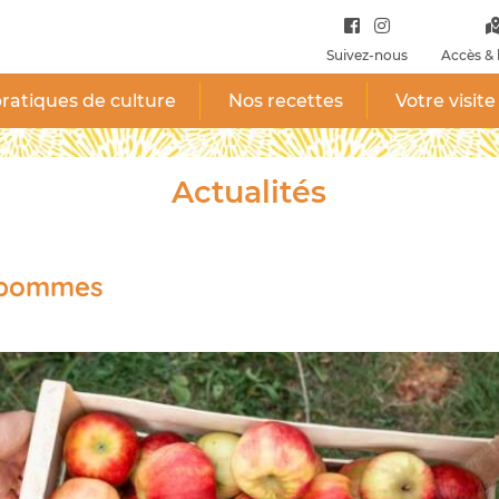
Suivez-nous
Accès & 
ratiques de culture
Nos recettes
Votre visite
Actualités
s pommes