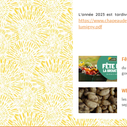
L'année 2023 est tardive
https://www.chapeaudepa
lumigny.pdf
Fê
du 
gou
WE
les
sep