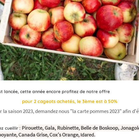
 lancée, cette année encore profitez de notre offre
pour 2 cageots achetés, le 3ème est à 50%
sur la saison 2023, demandez nous "la carte pommes 2023" afin d'ét
:
Pirouette, Gala, Rubinette, Belle de Boskoop, Jonagol
 cueillir
boyante, Canada Grise, Cox's Orange,
Idared.